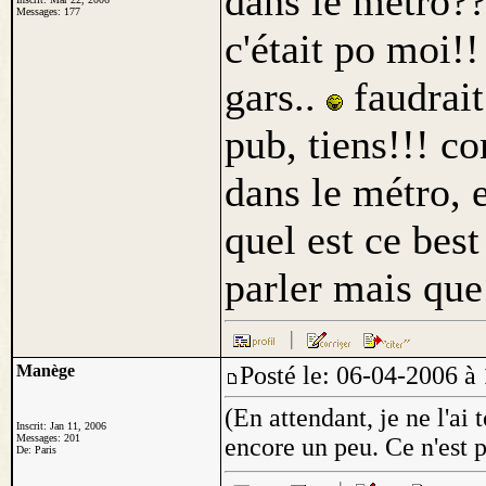
dans le métro??
Messages: 177
c'était po moi!!
gars..
faudrait
pub, tiens!!! co
dans le métro, 
quel est ce bes
parler mais que
Manège
Posté le: 06-04-2006
(En attendant, je ne l'ai 
Inscrit: Jan 11, 2006
Messages: 201
encore un peu. Ce n'est 
De: Paris