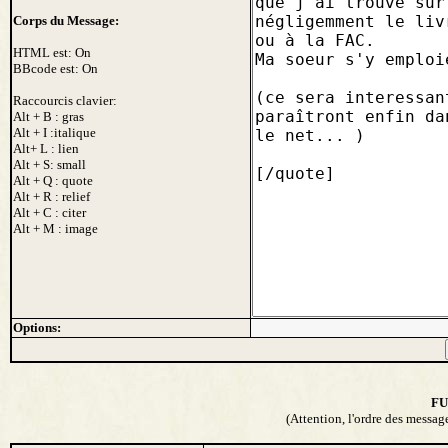
Corps du Message:
HTML est: On
BBcode est: On
Raccourcis clavier:
Alt + B : gras
Alt + I :italique
Alt+ L : lien
Alt + S: small
Alt + Q : quote
Alt + R : relief
Alt + C : citer
Alt + M : image
Options:
FU
(Attention, l'ordre des messag