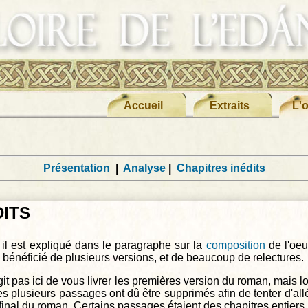
Accueil
Extraits
L'
Présentation
|
Analyse
|
Chapitres inédits
DITS
l est expliqué dans le paragraphe sur la
composition
de l'oeu
bénéficié de plusieurs versions, et de beaucoup de relectures.
agit pas ici de vous livrer les premières version du roman, mais l
es plusieurs passages ont dû être supprimés afin de tenter d'all
inal du roman. Certains passages étaient des chapitres entiers.