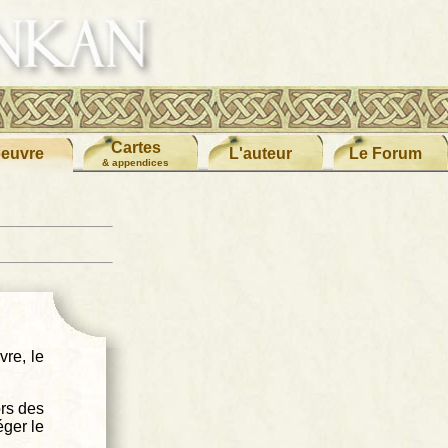
Cartes
oeuvre
L'auteur
Le Forum
& appendices
vre, le
ors des
éger le