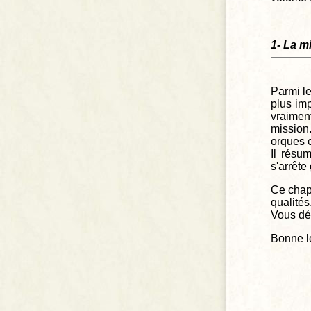
1- La m
Parmi l
plus imp
vraimen
mission.
orques 
Il résu
s'arrête
Ce chapi
qualités.
Vous déc
Bonne le