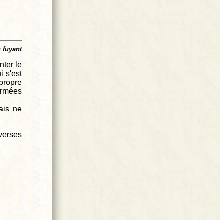
 fuyant
ter le
i s'est
propre
 armées
ais ne
iverses