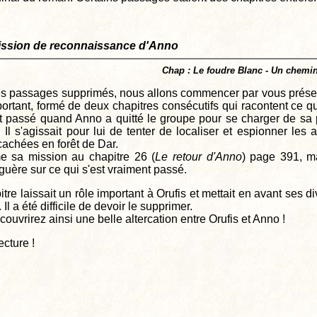
ission de reconnaissance d'Anno
Chap : Le foudre Blanc - Un chemin
es passages supprimés, nous allons commencer par vous présen
ortant, formé de deux chapitres consécutifs qui racontent ce qu
t passé quand Anno a quitté le groupe pour se charger de sa 
 Il s'agissait pour lui de tenter de localiser et espionner les
cachées en forêt de Dar.
me sa mission au chapitre 26 (
Le retour d'Anno
) page 391, m
 guère sur ce qui s'est vraiment passé.
tre laissait un rôle important à Orufis et mettait en avant ses d
 Il a été difficile de devoir le supprimer.
ouvrirez ainsi une belle altercation entre Orufis et Anno !
cture !