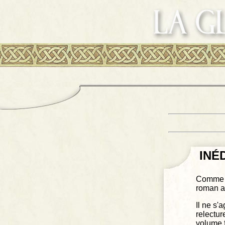
INÉ
Comme i
roman a 
Il ne s'
relectur
volume f