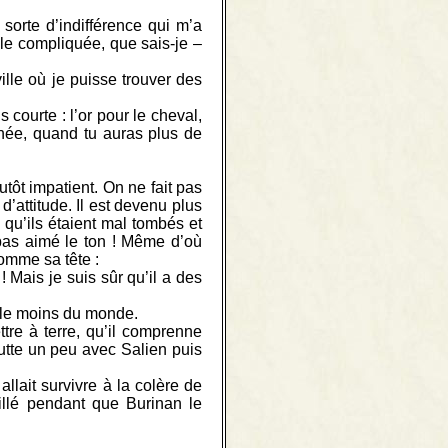
sorte d’indifférence qui m’a
lle compliquée, que sais-je –
ille où je puisse trouver des
courte : l’or pour le cheval,
nnée, quand tu auras plus de
utôt impatient. On ne fait pas
’attitude. Il est devenu plus
e qu’ils étaient mal tombés et
 pas aimé le ton ! Même d’où
 comme sa tête :
! Mais je suis sûr qu’il a des
r le moins du monde.
tre à terre, qu’il comprenne
 lutte un peu avec Salien puis
allait survivre à la colère de
uillé pendant que Burinan le