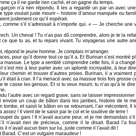
omme ça il ne garde rien caché, et on gagne du temps.
e garçon n’a rien répondu. Il les a regardé un par un avec une 
 le type voulait juste mourir – histoire d’amour manquée ou fami
aient justement ce qu’il espérait.
it, comme s’il s’adressait à n’importe qui. « — Je cherche une v
h. Un cheval ! Tu n'as pas dû comprendre, alors je te la refais 
ut ce que tu as, et tu repars vivant. Tu voyageras une autre a
ent, répond le jeune homme. Je comptais m’arranger.
naces, pour qu’il donne tout ce qu’il a. Et Burinan s’est montré pl
a massue. Le type a semblé comprendre cette fois, il a changé d
s il s’est mis à leur parler avec un aplomb incroyable, à leur dir
 leur chemin et trouver d’autres proies. Burinan, il a vraiment
r qu’il était à cran. Il l’a menacé avec sa massue trois fois grosse
 te casse les genoux. Et si tu veux mourir, tu n’as qu’à le dire 
ne.
ndu l’autre avec un regard grave, sans se laisser impressionne
lui envoie un coup de bâton dans les jambes, histoire de le met
 tombe, et saisit le bâton en se retournant, l’air mécontent. Il
ssez ! Il vient de le saisir par le col et le soulève de terre !
oupet du gars ! Il n’avait aucune peur, et je me demandais s’il 
l n’avait rien de précieux, comme il le disait. Barad l’a fo
s il n’avait aucun bien sur lui, juste comme il l'avait dit !
ait Barad. C’est un vulgaire maraudeur !