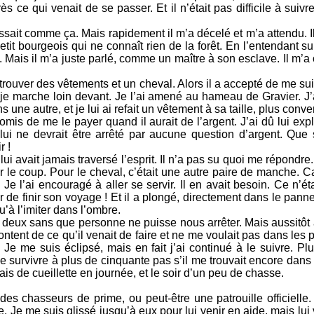
ès ce qui venait de se passer. Et il n’était pas difficile à suiv
ssait comme ça. Mais rapidement il m’a décelé et m’a attendu. Il 
tit bourgeois qui ne connaît rien de la forêt. En l’entendant sur
fié. Mais il m’a juste parlé, comme un maître à son esclave. Il m’
ù trouver des vêtements et un cheval. Alors il a accepté de me sui
e je marche loin devant. Je l’ai amené au hameau de Gravier. 
une autre, et je lui ai refait un vêtement à sa taille, plus conve
is de me le payer quand il aurait de l’argent. J’ai dû lui expli
ui ne devrait être arrêté par aucune question d’argent. Que 
r !
lui avait jamais traversé l’esprit. Il n’a pas su quoi me répondre
yer le coup. Pour le cheval, c’était une autre paire de manche.
e. Je l’ai encouragé à aller se servir. Il en avait besoin. Ce n
r de finir son voyage ! Et il a plongé, directement dans le panne
 qu’à l’imiter dans l’ombre.
les deux sans que personne ne puisse nous arrêter. Mais aussitôt 
content de ce qu’il venait de faire et ne me voulait pas dans les
! Je me suis éclipsé, mais en fait j’ai continué à le suivre. Plu
se survivre à plus de cinquante pas s’il me trouvait encore dans
is de cueillette en journée, et le soir d’un peu de chasse.
 des chasseurs de prime, ou peut-être une patrouille officielle.
re. Je me suis glissé jusqu’à eux pour lui venir en aide, mais lui