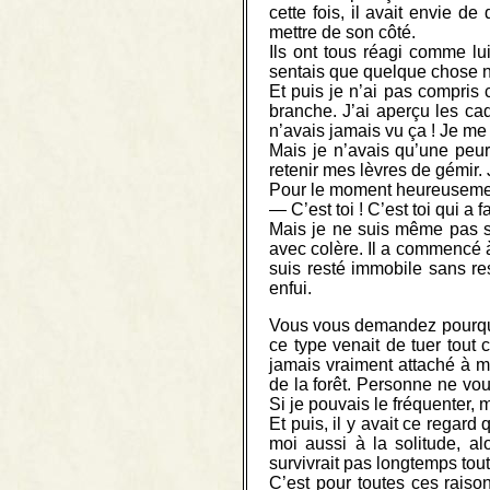
cette fois, il avait envie de
mettre de son côté.
Ils ont tous réagi comme lui
sentais que quelque chose n’a
Et puis je n’ai pas compris 
branche. J’ai aperçu les ca
n’avais jamais vu ça ! Je me 
Mais je n’avais qu’une peur
retenir mes lèvres de gémir. J
Pour le moment heureusement,
— C’est toi ! C’est toi qui a fa
Mais je ne suis même pas sûr
avec colère. Il a commencé à
suis resté immobile sans res
enfui.
Vous vous demandez pourquoi 
ce type venait de tuer tout 
jamais vraiment attaché à m
de la forêt. Personne ne vou
Si je pouvais le fréquenter, m
Et puis, il y avait ce regar
moi aussi à la solitude, alo
survivrait pas longtemps tout 
C’est pour toutes ces raiso