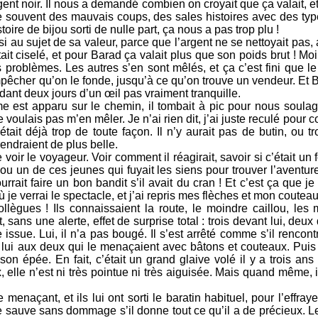
argent noir. Il nous a demandé combien on croyait que ça valait, 
mène souvent des mauvais coups, des sales histoires avec des t
toire de bijou sorti de nulle part, ça nous a pas trop plu !
si au sujet de sa valeur, parce que l’argent ne se nettoyait pas, a
tait ciselé, et pour Barad ça valait plus que son poids brut ! Moi
 problèmes. Les autres s’en sont mêlés, et ça c’est fini que le 
pêcher qu’on le fonde, jusqu’à ce qu’on trouve un vendeur. Et B
ant deux jours d’un œil pas vraiment tranquille.
est apparu sur le chemin, il tombait à pic pour nous soulage
ne voulais pas m’en mêler. Je n’ai rien dit, j’ai juste reculé pour c
c’était déjà trop de toute façon. Il n’y aurait pas de butin, ou 
rendraient de plus belle.
ir le voyageur. Voir comment il réagirait, savoir si c’était un 
ou un de ces jeunes qui fuyait les siens pour trouver l’aventure. 
urrait faire un bon bandit s’il avait du cran ! Et c’est ça que je
 je verrai le spectacle, et j’ai repris mes flèches et mon couteau
collègues ! Ils connaissaient la route, le moindre caillou, les 
sans une alerte, effet de surprise total : trois devant lui, deux 
issue. Lui, il n’a pas bougé. Il s’est arrêté comme s’il rencont
re lui aux deux qui le menaçaient avec bâtons et couteaux. Puis
on épée. En fait, c’était un grand glaive volé il y a trois ans
 elle n’est ni très pointue ni très aiguisée. Mais quand même,
e menaçant, et ils lui ont sorti le baratin habituel, pour l’effray
 sauve sans dommage s’il donne tout ce qu’il a de précieux. Le b