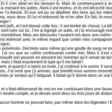
Et il s’en allait en les laissant là. Mais ils commençaient à ar
j’ai menacé les autres. Alors il est revenu, et ils ont décoché leu
e l’a blessé. Et eux ont pu se dépêtrer des liens qui les ret
t cinq, nous deux. Et lui m’ordonnait de m’en aller. En fait, ils n
anger !
t jailli, et l’ont blessé cette fois : il est tombé de cheval. La b
se sont rués sur lui. J’en ai égorgé un autre, et j’ai encouragé 
 immobiliser. Mais ses blessures l’avaient mis dans une colère 
s’est redressé avec le même regard que contre mes compagnons
dragon.
té pulvérisés. Déchirés sans même qu’une goutte de sang ne touc
 j’ai cru que sa colère continuerait contre moi. Mais il s’est
a maudit son pouvoir en pleurant les hommes qu’il venait de fair
, mais c’était exactement le type qu’il me fallait !
t, et quand il a repris sa route, j’ai continué à le suivre. Il savai
ois. J’ai senti que j’y arrivais, que bientôt nous aurions ensemb
mais je sentais qu’il fatiguait. Il fallait qu’il dorme dans un vrai 
eu et s’était débarrassé de moi en me conduisant dans une fausse 
rendre compte, et je devais avoir deux ou trois jours de distan
aucun homme ne pouvait faire, pas même dans les légendes ! Et 