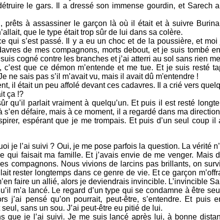
 détruire le gars. Il a dressé son immense gourdin, et Sarech a 
, prêts à assassiner le garçon là où il était et à suivre Burin
llait, que le type était trop sûr de lui dans sa colère.
ce qui s’est passé. Il y a eu un choc et de la poussière, et moi 
davres de mes compagnons, morts debout, et je suis tombé en ar
suis cogné contre les branches et j’ai atterri au sol sans rien m
, c’est que ce démon m’entende et me tue. Et je suis resté tap
e ne sais pas s’il m’avait vu, mais il avait dû m'entendre !
 il était un peu affolé devant ces cadavres. Il a crié vers quel
it ça !?
 qu’il parlait vraiment à quelqu’un. Et puis il est resté long
 s’en défaire, mais à ce moment, il a regardé dans ma direction
pirer, espérant que je me trompais. Et puis d’un seul coup il 
je l’ai suivi ? Oui, je me pose parfois la question. La vérité n’
ce qui faisait ma famille. Et j’avais envie de me venger. Mais d
es compagnons. Nous vivions de larcins pas brillants, on surviv
lait rester longtemps dans ce genre de vie. Et ce garçon m’offr
’en faire un allié, alors je deviendrais invincible. L’invincible Sa
d qu’il m’a lancé. Le regard d’un type qui se condamne à être se
rs j’ai pensé qu’on pourrait, peut-être, s’entendre. Et puis e
seul, sans un sou. J’ai peut-être eu pitié de lui.
ns que je l’ai suivi. Je me suis lancé après lui, à bonne dist