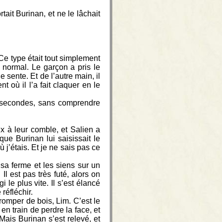
tait Burinan, et ne le lâchait
 Ce type était tout simplement
 normal. Le garçon a pris le
sente. Et de l’autre main, il
où il l’a fait claquer en le
s secondes, sans comprendre
ux à leur comble, et Salien a
e Burinan lui saisissait le
ù j’étais. Et je ne sais pas ce
 sa ferme et les siens sur un
Il est pas très futé, alors on
i le plus vite. Il s’est élancé
 réfléchir.
romper de bois, Lim. C’est le
 en train de perdre la face, et
Mais Burinan s’est relevé, et