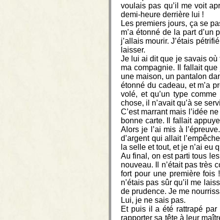
voulais pas qu’il me voit apr
demi-heure derrière lui !
Les premiers jours, ça se pa
m’a étonné de la part d’un pe
j’allais mourir. J’étais pétri
laisser.
Je lui ai dit que je savais o
ma compagnie. Il fallait qu
une maison, un pantalon dans 
étonné du cadeau, et m’a prom
volé, et qu’un type comme l
chose, il n’avait qu’à se servi
C’est marrant mais l’idée ne 
bonne carte. Il fallait appu
Alors je l’ai mis à l’épreuv
d’argent qui allait l’empêche
la selle et tout, et je n’ai eu
Au final, on est parti tous 
nouveau. Il n’était pas très 
fort pour une première fois 
n’étais pas sûr qu’il me lais
de prudence. Je me nourrissa
Lui, je ne sais pas.
Et puis il a été rattrapé par
rapporter sa tête à leur maît