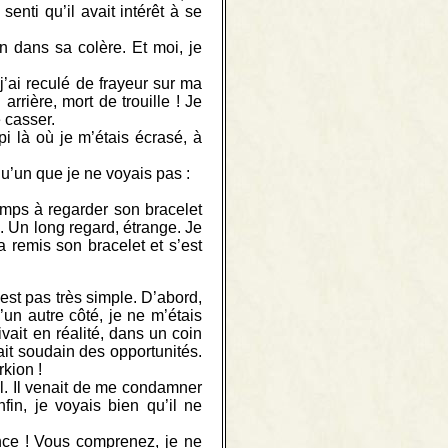
senti qu’il avait intérêt à se
an dans sa colère. Et moi, je
j’ai reculé de frayeur sur ma
rière, mort de trouille ! Je
e casser.
i là où je m’étais écrasé, à
qu’un que je ne voyais pas :
temps à regarder son bracelet
. Un long regard, étrange. Je
a remis son bracelet et s’est
est pas très simple. D’abord,
’un autre côté, je ne m’étais
ait en réalité, dans un coin
ait soudain des opportunités.
rkion !
ul. Il venait de me condamner
nfin, je voyais bien qu’il ne
ance ! Vous comprenez, je ne