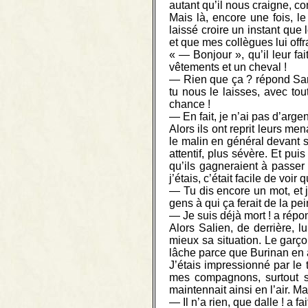
autant qu’il nous craigne, c
Mais là, encore une fois, l
laissé croire un instant que
et que mes collègues lui offr
« — Bonjour », qu’il leur fa
vêtements et un cheval !
— Rien que ça ? répond Sarec
tu nous le laisses, avec to
chance !
— En fait, je n’ai pas d’arg
Alors ils ont reprit leurs me
le malin en général devant s
attentif, plus sévère. Et pui
qu’ils gagneraient à passer
j’étais, c’était facile de voi
— Tu dis encore un mot, et je
gens à qui ça ferait de la pei
— Je suis déjà mort ! a répo
Alors Salien, de derrière, 
mieux sa situation. Le garçon
lâche parce que Burinan en a a
J’étais impressionné par le t
mes compagnons, surtout s’i
maintennait ainsi en l’air. Mai
— Il n’a rien, que dalle ! a f