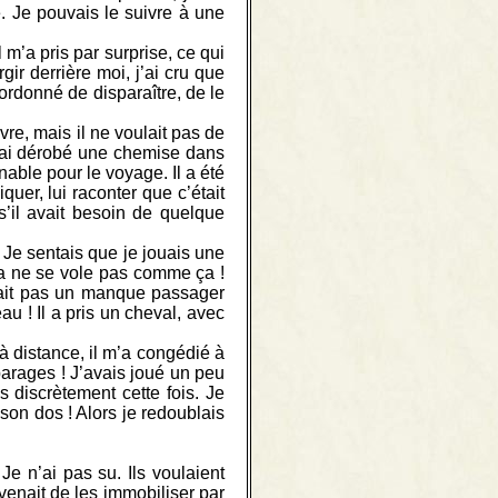
re. Je pouvais le suivre à une
m’a pris par surprise, ce qui
gir derrière moi, j’ai cru que
a ordonné de disparaître, de le
vre, mais il ne voulait pas de
J’ai dérobé une chemise dans
nable pour le voyage. Il a été
quer, lui raconter que c’était
s’il avait besoin de quelque
. Je sentais que je jouais une
 Ca ne se vole pas comme ça !
’était pas un manque passager
au ! Il a pris un cheval, avec
à distance, il m’a congédié à
 parages ! J’avais joué un peu
s discrètement cette fois. Je
 son dos ! Alors je redoublais
 Je n’ai pas su. Ils voulaient
 venait de les immobiliser par