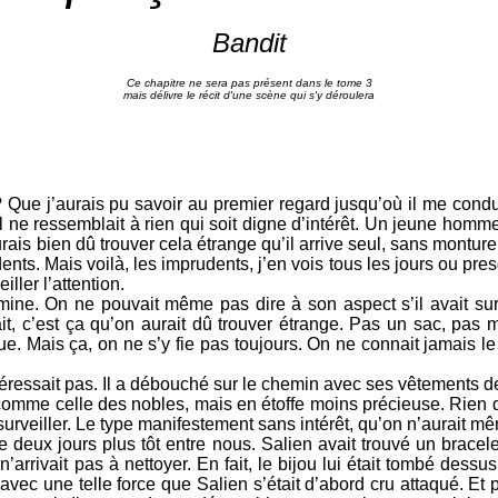
Bandit
Ce chapitre ne sera pas présent dans le tome 3
mais délivre le récit d'une scène qui s'y déroulera
 Que j’aurais pu savoir au premier regard jusqu’où il me condui
 il ne ressemblait à rien qui soit digne d’intérêt. Un jeune homm
urais bien dû trouver cela étrange qu’il arrive seul, sans montur
ts. Mais voilà, les imprudents, j’en vois tous les jours ou presqu
iller l’attention.
mine. On ne pouvait même pas dire à son aspect s’il avait sur l
it, c’est ça qu’on aurait dû trouver étrange. Pas un sac, pa
e. Mais ça, on ne s’y fie pas toujours. On ne connait jamais le 
intéressait pas. Il a débouché sur le chemin avec ses vêtements d
comme celle des nobles, mais en étoffe moins précieuse. Rien
 surveiller. Le type manifestement sans intérêt, qu’on n’aurait mê
e deux jours plus tôt entre nous. Salien avait trouvé un bracel
arrivait pas à nettoyer. En fait, le bijou lui était tombé dessus, 
 avec une telle force que Salien s’était d’abord cru attaqué. Et p