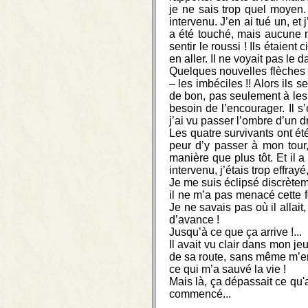
je ne sais trop quel moyen. 
intervenu. J’en ai tué un, et 
a été touché, mais aucune n
sentir le roussi ! Ils étaien
en aller. Il ne voyait pas le d
Quelques nouvelles flèches on
– les imbéciles !! Alors ils 
de bon, pas seulement à les
besoin de l’encourager. Il 
j’ai vu passer l’ombre d’un 
Les quatre survivants ont é
peur d’y passer à mon tour,
manière que plus tôt. Et il 
intervenu, j’étais trop effrayé
Je me suis éclipsé discrètemen
il ne m’a pas menacé cette f
Je ne savais pas où il allait, 
d’avance !
Jusqu’à ce que ça arrive !...
Il avait vu clair dans mon j
de sa route, sans même m’en 
ce qui m’a sauvé la vie !
Mais là, ça dépassait ce qu'
commencé...