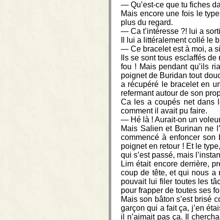
— Qu’est-ce que tu fiches dan
Mais encore une fois le type 
plus du regard.
— Ca t’intéresse ?! lui a sor
Il lui a littéralement collé 
— Ce bracelet est à moi, a si
Ils se sont tous esclaffés de
fou ! Mais pendant qu’ils r
poignet de Buridan tout douc
a récupéré le bracelet en u
refermant autour de son prop
Ca les a coupés net dans l
comment il avait pu faire.
— Hé là ! Aurait-on un voleur
Mais Salien et Burinan ne l’
commencé à enfoncer son bâ
poignet en retour ! Et le type
qui s’est passé, mais l’insta
Lim était encore derrière, p
coup de tête, et qui nous a r
pouvait lui filer toutes les t
pour frapper de toutes ses forc
Mais son bâton s’est brisé c
garçon qui a fait ça, j’en éta
il n’aimait pas ça. Il cherc