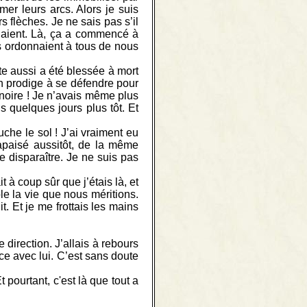
mer leurs arcs. Alors je suis
rs flèches. Je ne sais pas s’il
enaient. Là, ça a commencé à
ous ordonnaient à tous de nous
ête aussi a été blessée à mort
mon prodige à se défendre pour
noire ! Je n’avais même plus
 quelques jours plus tôt. Et
he le sol ! J’ai vraiment eu
 apaisé aussitôt, de la même
e disparaître. Je ne suis pas
t à coup sûr que j’étais là, et
le la vie que nous méritions.
lit. Et je me frottais les mains
direction. J’allais à rebours
ce avec lui. C’est sans doute
pourtant, c'est là que tout a