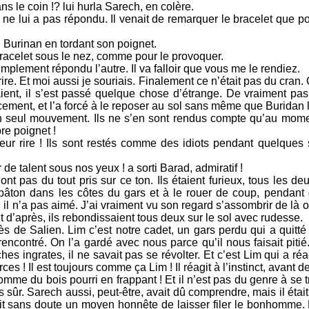
s le coin !? lui hurla Sarech, en colère.
ne lui a pas répondu. Il venait de remarquer le bracelet que por
ti Burinan en tordant son poignet.
le bracelet sous le nez, comme pour le provoquer.
mplement répondu l’autre. Il va falloir que vous me le rendiez.
 rire. Et moi aussi je souriais. Finalement ce n’était pas du cran.
iaient, il s’est passé quelque chose d’étrange. De vraiment pas
ement, et l’a forcé à le reposer au sol sans même que Buridan le 
n seul mouvement. Ils ne s’en sont rendus compte qu’au moment 
re poignet !
eur rire ! Ils sont restés comme des idiots pendant quelque
 de talent sous nos yeux ! a sorti Barad, admiratif !
ont pas du tout pris sur ce ton. Ils étaient furieux, tous les de
ton dans les côtes du gars et à le rouer de coup, pendant qu
, il n’a pas aimé. J’ai vraiment vu son regard s’assombrir de là o
nt d’après, ils rebondissaient tous deux sur le sol avec rudesse.
rès de Salien. Lim c’est notre cadet, un gars perdu qui a quitté
encontré. On l’a gardé avec nous parce qu’il nous faisait pitié. 
âches ingrates, il ne savait pas se révolter. Et c’est Lim qui a réag
es ! Il est toujours comme ça Lim ! Il réagit à l’instinct, avant de
omme du bois pourri en frappant ! Et il n’est pas du genre à se t
is sûr. Sarech aussi, peut-être, avait dû comprendre, mais il était
hait sans doute un moyen honnête de laisser filer le bonhomme. 