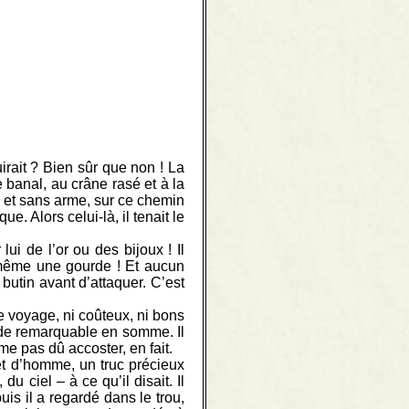
rait ? Bien sûr que non ! La
e banal, au crâne rasé et à la
e et sans arme, sur ce chemin
e. Alors celui-là, il tenait le
ui de l’or ou des bijoux ! Il
s même une gourde ! Et aucun
butin avant d’attaquer. C’est
e voyage, ni coûteux, ni bons
 de remarquable en somme. Il
me pas dû accoster, en fait.
et d’homme, un truc précieux
du ciel – à ce qu’il disait. Il
uis il a regardé dans le trou,