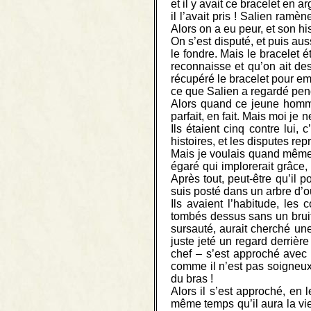
et il y avait ce bracelet en 
il l’avait pris ! Salien ra
Alors on a eu peur, et son his
On s’est disputé, et puis aus
le fondre. Mais le bracelet é
reconnaisse et qu’on ait des
récupéré le bracelet pour em
ce que Salien a regardé pend
Alors quand ce jeune homme 
parfait, en fait. Mais moi je 
Ils étaient cinq contre lui, 
histoires, et les disputes rep
Mais je voulais quand même vo
égaré qui implorerait grâce, 
Après tout, peut-être qu’il po
suis posté dans un arbre d’où
Ils avaient l’habitude, les 
tombés dessus sans un bruit, 
sursauté, aurait cherché une 
juste jeté un regard derriè
chef – s’est approché avec s
comme il n’est pas soigneux,
du bras !
Alors il s’est approché, en l
même temps qu’il aura la vie