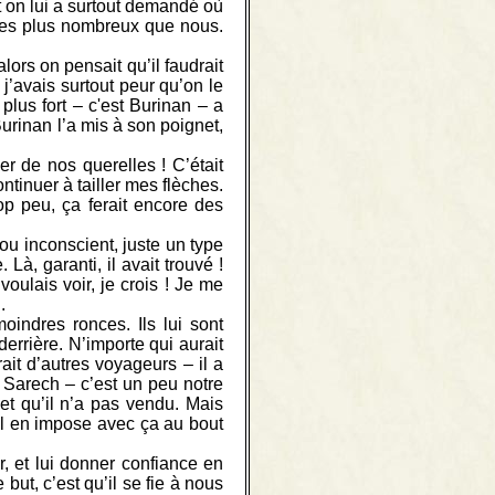
et on lui a surtout demandé où
ypes plus nombreux que nous.
lors on pensait qu’il faudrait
 j’avais surtout peur qu’on le
plus fort – c'est Burinan – a
urinan l’a mis à son poignet,
r de nos querelles ! C’était
ontinuer à tailler mes flèches.
trop peu, ça ferait encore des
fou inconscient, juste un type
Là, garanti, il avait trouvé !
 voulais voir, je crois ! Je me
.
moindres ronces. Ils lui sont
derrière. N’importe qui aurait
rait d’autres voyageurs – il a
 Sarech – c’est un peu notre
 et qu’il n’a pas vendu. Mais
 il en impose avec ça au bout
er, et lui donner confiance en
ut, c’est qu’il se fie à nous