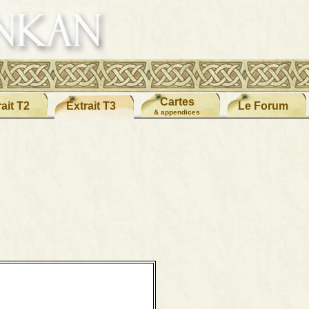
Cartes
ait T2
Extrait T3
Le Forum
& appendices